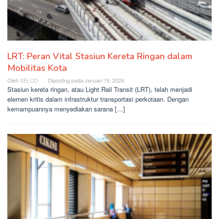
LRT: Peran Vital Stasiun Kereta Ringan dalam
Mobilitas Kota
Oleh
SELCO
Diposting pada
Januari 19, 2024
Stasiun kereta ringan, atau Light Rail Transit (LRT), telah menjadi
elemen kritis dalam infrastruktur transportasi perkotaan. Dengan
kemampuannya menyediakan sarana […]