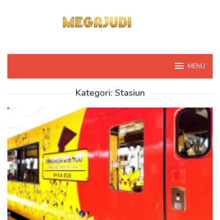
Loncat
ke
konten
MENU
Kategori:
Stasiun