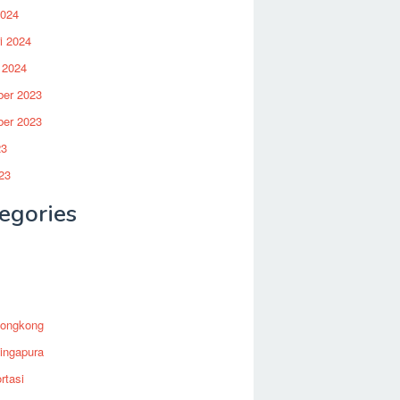
2024
i 2024
 2024
er 2023
er 2023
23
23
egories
Hongkong
ingapura
rtasi