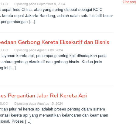
Uncate
ELCO
Diposting pada
September 9, 2024
a cepat Indo-China, atau yang sering disebut sebagai KCIC
 kereta cepat Jakarta-Bandung, adalah salah satu inisiatif besar
 pengembangan […]
edaan Gerbong Kereta Eksekutif dan Bisnis
ELCO
Diposting pada
Agustus 20, 2024
 layanan kereta api, penumpang sering kali dihadapkan pada
n antara gerbong eksekutif dan gerbong bisnis. Kedua jenis
g ini […]
es Pergantian Jalur Rel Kereta Api
ELCO
Diposting pada
Agustus 15, 2024
tian jalur rel kereta api adalah proses penting dalam sistem
portasi kereta api yang memastikan kelancaran dan keamanan
sional. Proses […]