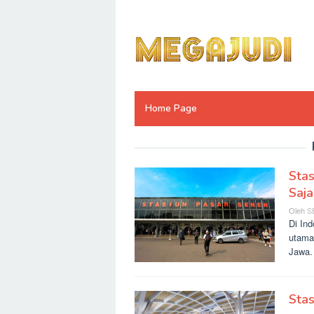
Loncat
ke
konten
Home Page
Stas
Saja
Oleh
S
Di Ind
utama
Jawa.
Stas