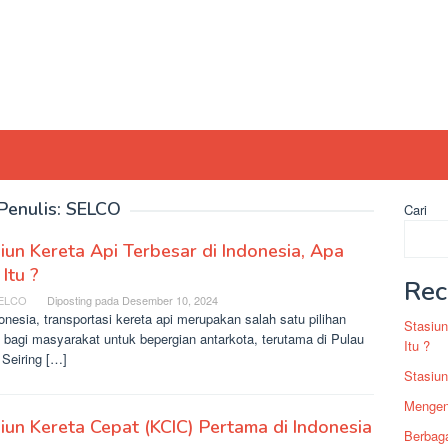
Penulis:
SELCO
Cari
iun Kereta Api Terbesar di Indonesia, Apa
 Itu ?
Rec
ELCO
Diposting pada
Desember 10, 2024
onesia, transportasi kereta api merupakan salah satu pilihan
Stasiun
 bagi masyarakat untuk bepergian antarkota, terutama di Pulau
Itu ?
 Seiring […]
Stasiun
Mengen
iun Kereta Cepat (KCIC) Pertama di Indonesia
Berbag