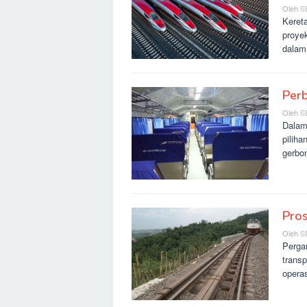
Oleh
S
Keret
proyek
dalam
Perb
Oleh
S
Dalam
piliha
gerbon
Pros
Oleh
S
Pergan
trans
opera