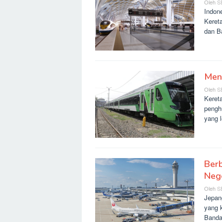
Oleh
S
Indon
Keret
dan B
Men
Oleh
S
Kereta
pengh
yang l
Ber
Nege
Oleh
S
Jepan
yang k
Banda