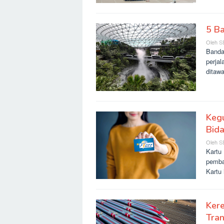
5 Ba
Oleh
S
Bandar
perjal
ditaw
Keg
Bida
Oleh
S
Kartu
pemba
Kartu 
Kere
Tran