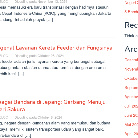
ELCO
Diposting pada
November 13, 2024
Negeri
esia memasuki era baru transportasi dengan hadirnya stasiun
5 Banda
a Cepat Indonesia-China (KCIC), yang menghubungkan Jakarta
andung. Ini adalah proyek […]
Rec
Tidak a
Arc
genal Layanan Kereta Feeder dan Fungsinya
ELCO
Diposting pada
Oktober 28, 2024
Desemb
 feeder adalah jenis layanan kereta yang berfungsi sebagai
ubung antara stasiun utama atau terminal dengan area-area
Novemb
ebih kecil […]
Oktobe
Septem
Agustu
bagai Bandara di Jepang: Gerbang Menuju
Juli 20
ri Sakura
Juni 20
ELCO
Diposting pada
Oktober 8, 2024
g, negara dengan keindahan alam yang memukau dan budaya
Mei 20
aya, memiliki sistem transportasi udara yang sangat baik.
April 2
ra-bandara di […]