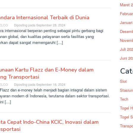
Maret 
Februar
ndara Internasional Terbaik di Dunia
Januari
ELCO
Diposting pada
September 28, 2024
a internasional berperan penting sebagai pintu gerbang bagi
Desemb
anan global, dan kualitas pelayanan serta fasilitas yang
Novemb
arkan dapat sangat memengaruhi […]
Juli 20
Juni 20
Cat
unaan Kartu Flazz dan E-Money dalam
ng Transportasi
Slot
ELCO
Diposting pada
September 16, 2024
 Flazz dan e-money telah menjadi bagian integral dalam sistem
Stasiun
yaran modern di Indonesia, terutama dalam sektor transportasi.
Tech
ini […]
Togel 
Togel S
ta Cepat Indo-China KCIC, Inovasi dalam
Transpo
sportasi