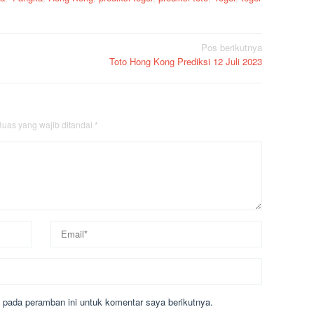
Pos berikutnya
Toto Hong Kong Prediksi 12 Juli 2023
uas yang wajib ditandai
*
 pada peramban ini untuk komentar saya berikutnya.