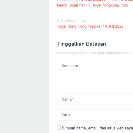
besok
,
togel hari ini
,
togel hongkong
,
toto
Navigasi
Pos sebelumnya
Togel Hong Kong Prediksi 10 Juli 2023
pos
Tinggalkan Balasan
Alamat email Anda tidak akan dipublikasikan.
R
Simpan nama, email, dan situs web saya