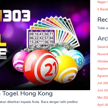
Negeri
5 Banda
Rec
Tidak a
Arc
Desemb
Novemb
Oktobe
Septem
Agustu
Juli 20
Juni 20
an Togel Hong Kong
Mei 20
 akan diberikan kepada Anda. Baca dengan teliti prediksi
April 2