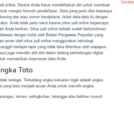
Uncate
udi online. Disana Anda harus mendaftarkan diri untuk membuat
ntuk mengisi formulir pendaftaran. Data yang perlu diisi biasanya
ekening dan atau nomor handphone. Isilah data-data itu dengan
ksi. Anda tidak perlu takut karena situs judi online terpercaya
h Anda berikan. Situs judi online terbaik sudah berkomitmen
 diawasi dengan ketat oleh Badan Pengawas Perjudian yang
n aman oleh situs judi online menggunakan teknologi
anggih berlapis-lapis yang tidak bisa ditembus oleh siapapun
aya juga memiliki ahli-ahli dalam bidang perlindungan digital
untuk memastikan keamanan data Anda.
ngka Toto
idak terduga. Terkadang angka keluaran togel adalah angka
l-hal yang bisa menjadi acuan Anda untuk memilih angka:
a, pasangan, teman, selingkuhan, tetangga atau bahkan musuh