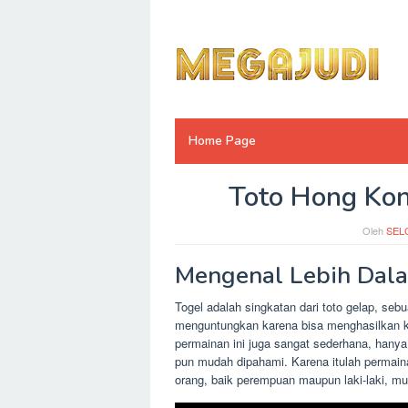
Loncat
ke
konten
Home Page
Toto Hong Kon
Oleh
SEL
Mengenal Lebih Dala
Togel adalah singkatan dari toto gelap, se
menguntungkan karena bisa menghasilkan keme
permainan ini juga sangat sederhana, han
pun mudah dipahami. Karena itulah permain
orang, baik perempuan maupun laki-laki, m