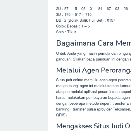
2D : 57 – 15 – 05 – 01 – 84 – 67 – 93 – 26 
3D : 175 – 517 – 715
BBFS (Bolak Balik Full Set) : 0157
Colok Bebas : 1 – 5
Shio : Tikus
Bagaimana Cara Mem
Untuk Anda yang masih pemula dan bingun
panduan. Silakan baca panduan ini dengan
Melalui Agen Peroranga
Situs judi online memiliki agen-agen peror
menghubungi agen ini melalui sarana komun
ataupun melalui aplikasi pesan instan sep
harus melakukan pembayaran kepada agen 
dengan beberapa metode seperti transfer ant
banking), transfer pulsa (provider Telkomsel
QRIS).
Mengakses Situs Judi O