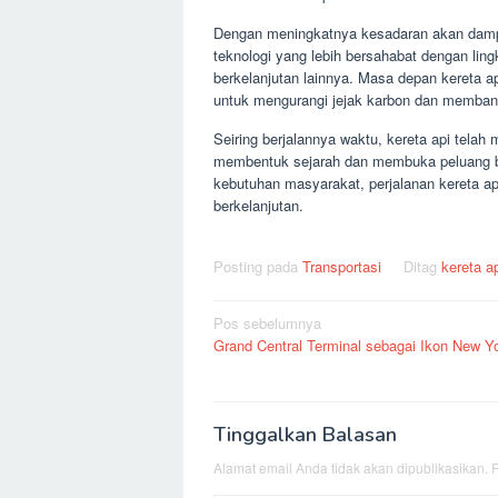
Dengan meningkatnya kesadaran akan dampak
teknologi yang lebih bersahabat dengan lingk
berkelanjutan lainnya. Masa depan kereta ap
untuk mengurangi jejak karbon dan membangu
Seiring berjalannya waktu, kereta api telah
membentuk sejarah dan membuka peluang b
kebutuhan masyarakat, perjalanan kereta ap
berkelanjutan.
Posting pada
Transportasi
Ditag
kereta a
Navigasi
Pos sebelumnya
Grand Central Terminal sebagai Ikon New Yo
pos
Tinggalkan Balasan
Alamat email Anda tidak akan dipublikasikan.
R