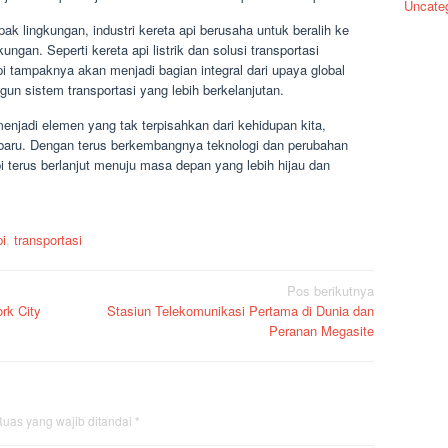
Uncate
 lingkungan, industri kereta api berusaha untuk beralih ke
ungan. Seperti kereta api listrik dan solusi transportasi
i tampaknya akan menjadi bagian integral dari upaya global
n sistem transportasi yang lebih berkelanjutan.
 menjadi elemen yang tak terpisahkan dari kehidupan kita,
aru. Dengan terus berkembangnya teknologi dan perubahan
i terus berlanjut menuju masa depan yang lebih hijau dan
pi
,
transportasi
Pos berikutnya
rk City
Stasiun Telekomunikasi Pertama di Dunia dan
Peranan Megasite
uas yang wajib ditandai
*