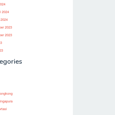
2024
i 2024
 2024
er 2023
er 2023
23
23
egories
Hongkong
ingapura
rtasi