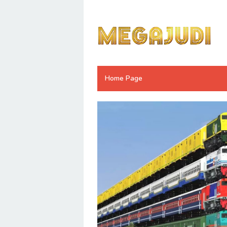
Loncat
ke
konten
Home Page