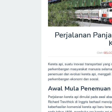
Perjalanan Panj
Oleh
SELC
Kereta api, suatu inovasi transportasi yan
perkembangan masyarakat manusia selama b
penemuan dan evolusi kereta api, menggali
perkembangan ekonomi dan sosial.
Awal Mula Penemuan K
Perjalanan kereta api dimulai pada awal a
Richard Trevithick di Inggris berhasil menc
keberhasilan komersial kereta api baru ter
pada tahun 1829, membuka era kereta api 