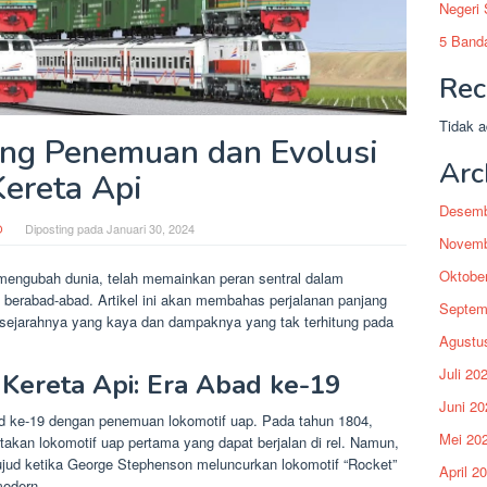
Negeri
5 Banda
Rec
Tidak a
ang Penemuan dan Evolusi
Arc
Kereta Api
Desemb
O
Diposting pada
Januari 30, 2024
Novemb
Oktobe
g mengubah dunia, telah memainkan peran sentral dalam
erabad-abad. Artikel ini akan membahas perjalanan panjang
Septem
 sejarahnya yang kaya dan dampaknya yang tak terhitung pada
Agustu
Juli 20
ereta Api: Era Abad ke-19
Juni 20
bad ke-19 dengan penemuan lokomotif uap. Pada tahun 1804,
Mei 20
iptakan lokomotif uap pertama yang dapat berjalan di rel. Namun,
wujud ketika George Stephenson meluncurkan lokomotif “Rocket”
April 2
modern.