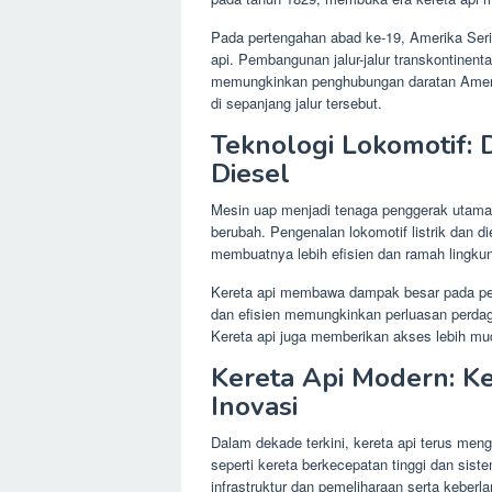
Pada pertengahan abad ke-19, Amerika Seri
api. Pembangunan jalur-jalur transkontinenta
memungkinkan penghubungan daratan Amer
di sepanjang jalur tersebut.
Teknologi Lokomotif: D
Diesel
Mesin uap menjadi tenaga penggerak utama k
berubah. Pengenalan lokomotif listrik dan d
membuatnya lebih efisien dan ramah lingku
Kereta api membawa dampak besar pada per
dan efisien memungkinkan perluasan perdaga
Kereta api juga memberikan akses lebih mu
Kereta Api Modern: K
Inovasi
Dalam dekade terkini, kereta api terus meng
seperti kereta berkecepatan tinggi dan sis
infrastruktur dan pemeliharaan serta keberl