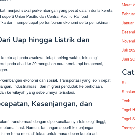
Maret 
kat menjadi saksi perkembangan yang pesat dalam dunia kereta
Februar
l seperti Union Pacific dan Central Pacific Railroad
ika dan mempercepat pertumbuhan ekonomi serta pemukiman
Januari
Desemb
ari Uap hingga Listrik dan
Novemb
Juli 20
ereta api pada awalnya, tetapi seiring waktu, teknologi
Juni 20
iesel pada abad ke-20 mengubah cara kereta api beroperasi,
ngan.
Cat
kembangan ekonomi dan sosial. Transportasi yang lebih cepat
Slot
ngan, industrialisasi, dan migrasi penduduk ke perkotaan.
Stasiun
dah ke wilayah yang sebelumnya terisolasi.
Tech
ecepatan, Kesenjangan, dan
Togel 
Togel S
alami transformasi dengan diperkenalkannya teknologi tinggi,
tem otomatisasi. Namun, tantangan seperti kesenjangan
Transpo
anjutan tetap menjadi fokus untuk masa depan kereta api.