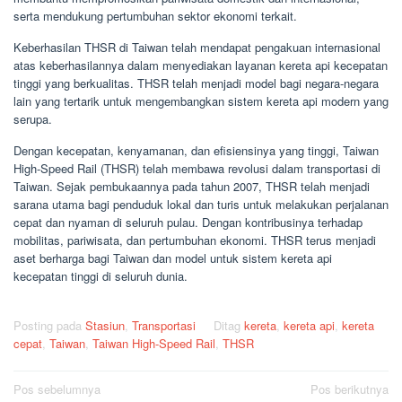
serta mendukung pertumbuhan sektor ekonomi terkait.
Keberhasilan THSR di Taiwan telah mendapat pengakuan internasional
atas keberhasilannya dalam menyediakan layanan kereta api kecepatan
tinggi yang berkualitas. THSR telah menjadi model bagi negara-negara
lain yang tertarik untuk mengembangkan sistem kereta api modern yang
serupa.
Dengan kecepatan, kenyamanan, dan efisiensinya yang tinggi, Taiwan
High-Speed ​​Rail (THSR) telah membawa revolusi dalam transportasi di
Taiwan. Sejak pembukaannya pada tahun 2007, THSR telah menjadi
sarana utama bagi penduduk lokal dan turis untuk melakukan perjalanan
cepat dan nyaman di seluruh pulau. Dengan kontribusinya terhadap
mobilitas, pariwisata, dan pertumbuhan ekonomi. THSR terus menjadi
aset berharga bagi Taiwan dan model untuk sistem kereta api
kecepatan tinggi di seluruh dunia.
Posting pada
Stasiun
,
Transportasi
Ditag
kereta
,
kereta api
,
kereta
cepat
,
Taiwan
,
Taiwan High-Speed ​​Rail
,
THSR
Navigasi
Pos sebelumnya
Pos berikutnya