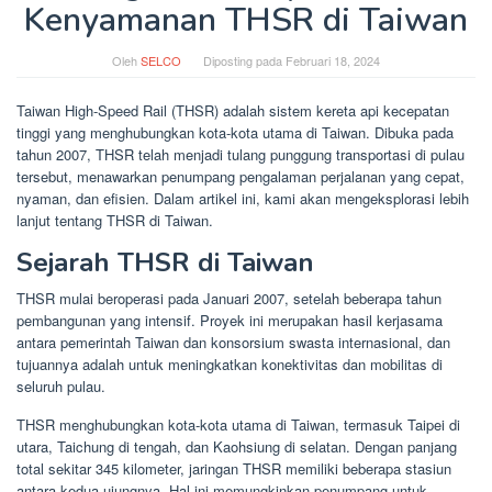
Kenyamanan THSR di Taiwan
Oleh
SELCO
Diposting pada
Februari 18, 2024
Taiwan High-Speed ​​Rail (THSR) adalah sistem kereta api kecepatan
tinggi yang menghubungkan kota-kota utama di Taiwan. Dibuka pada
tahun 2007, THSR telah menjadi tulang punggung transportasi di pulau
tersebut, menawarkan penumpang pengalaman perjalanan yang cepat,
nyaman, dan efisien. Dalam artikel ini, kami akan mengeksplorasi lebih
lanjut tentang THSR di Taiwan.
Sejarah THSR di Taiwan
THSR mulai beroperasi pada Januari 2007, setelah beberapa tahun
pembangunan yang intensif. Proyek ini merupakan hasil kerjasama
antara pemerintah Taiwan dan konsorsium swasta internasional, dan
tujuannya adalah untuk meningkatkan konektivitas dan mobilitas di
seluruh pulau.
THSR menghubungkan kota-kota utama di Taiwan, termasuk Taipei di
utara, Taichung di tengah, dan Kaohsiung di selatan. Dengan panjang
total sekitar 345 kilometer, jaringan THSR memiliki beberapa stasiun
antara kedua ujungnya. Hal ini memungkinkan penumpang untuk