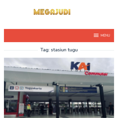
Loncat
ke
konten
MENU
Tag:
stasiun tugu