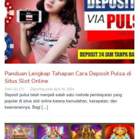
Panduan Lengkap Tahapan Cara Deposit Pulsa di
Situs Slot Online
Oleh
SELCO
Diposting pada
April 18, 2024
Deposit pulsa telah menjadi salah satu metode pembayaran yang
populer di situs slot online karena kemudahan, kecepatan, dan
keamanannya. Bagi […]