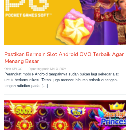
Pastikan Bermain Slot Android OVO Terbaik Agar
Menang Besar
Oleh
SELCO
Diposting pada
Mei 3, 2024
Perangkat mobile Android tampaknya sudah bukan lagi sekedar alat
untuk berkomunikasi. Tetapi juga mencari hiburan terbaik di tengah-
tengah rutinitas padat […]