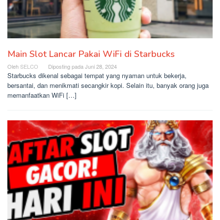
Main Slot Lancar Pakai WiFi di Starbucks
Oleh
SELCO
Diposting pada
Juni 28, 2024
Starbucks dikenal sebagai tempat yang nyaman untuk bekerja,
bersantai, dan menikmati secangkir kopi. Selain itu, banyak orang juga
memanfaatkan WiFi […]