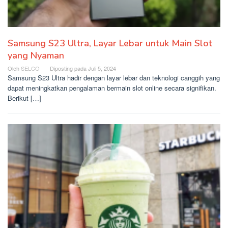
Samsung S23 Ultra, Layar Lebar untuk Main Slot
yang Nyaman
Oleh
SELCO
Diposting pada
Juli 5, 2024
Samsung S23 Ultra hadir dengan layar lebar dan teknologi canggih yang
dapat meningkatkan pengalaman bermain slot online secara signifikan.
Berikut […]