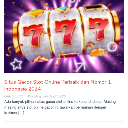
Situs Gacor Slot Online Terbaik dan Nomor 1
Indonesia 2024
Oleh
SELCO
Diposting pada
April 7, 2024
Ada banyak pilihan situs gacor slot online terkenal di dunia. Masing-
masing situs slot online gacor ini tawarkan permainan dengan
kualitas […]