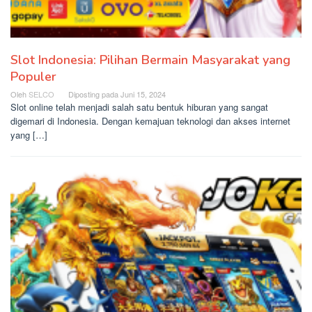
Slot Indonesia: Pilihan Bermain Masyarakat yang
Populer
Oleh
SELCO
Diposting pada
Juni 15, 2024
Slot online telah menjadi salah satu bentuk hiburan yang sangat
digemari di Indonesia. Dengan kemajuan teknologi dan akses internet
yang […]