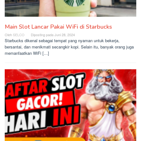
Main Slot Lancar Pakai WiFi di Starbucks
Oleh
SELCO
Diposting pada
Juni 28, 2024
Starbucks dikenal sebagai tempat yang nyaman untuk bekerja,
bersantai, dan menikmati secangkir kopi. Selain itu, banyak orang juga
memanfaatkan WiFi […]