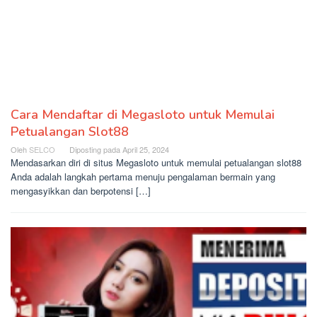
Cara Mendaftar di Megasloto untuk Memulai
Petualangan Slot88
Oleh
SELCO
Diposting pada
April 25, 2024
Mendasarkan diri di situs Megasloto untuk memulai petualangan slot88
Anda adalah langkah pertama menuju pengalaman bermain yang
mengasyikkan dan berpotensi […]