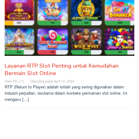
Layanan RTP Slot Penting untuk Kemudahan
Bermain Slot Online
Oleh
SELCO
Diposting pada
April 12, 2024
RTP (Return to Player) adalah istilah yang sering digunakan dalam
industri perjudian, terutama dalam konteks permainan slot online. Ini
mengacu […]