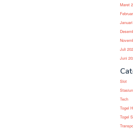
Maret 
Februar
Januari
Desemb
Novemb
Juli 20
Juni 20
Cat
Slot
Stasiun
Tech
Togel 
Togel S
Transpo