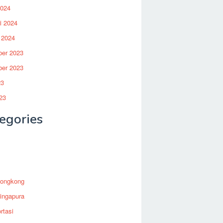
2024
i 2024
 2024
er 2023
er 2023
23
23
egories
Hongkong
ingapura
rtasi