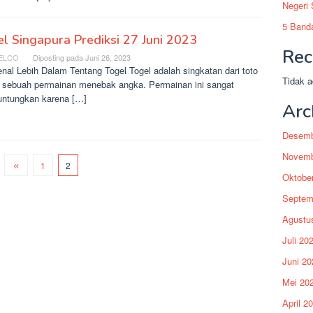
Negeri
5 Banda
l Singapura Prediksi 27 Juni 2023
Rec
ELCO
Diposting pada
Juni 26, 2023
nal Lebih Dalam Tentang Togel Togel adalah singkatan dari toto
Tidak a
, sebuah permainan menebak angka. Permainan ini sangat
ntungkan karena […]
Arc
Desemb
Novemb
1
2
Oktobe
Septem
Agustu
Juli 20
Juni 20
Mei 20
April 2