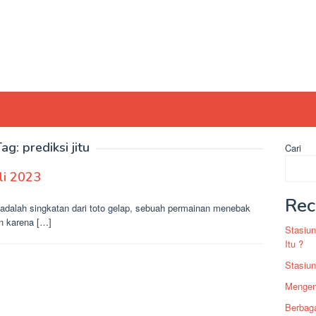
Tag:
prediksi jitu
Cari
li 2023
Rec
adalah singkatan dari toto gelap, sebuah permainan menebak
n karena […]
Stasiun
Itu ?
Stasiun
Mengen
Berbag