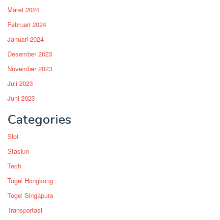
Maret 2024
Februari 2024
Januari 2024
Desember 2023
November 2023
Juli 2023
Juni 2023
Categories
Slot
Stasiun
Tech
Togel Hongkong
Togel Singapura
Transportasi