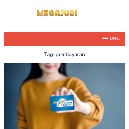
Loncat
ke
konten
MENU
Tag:
pembayaran