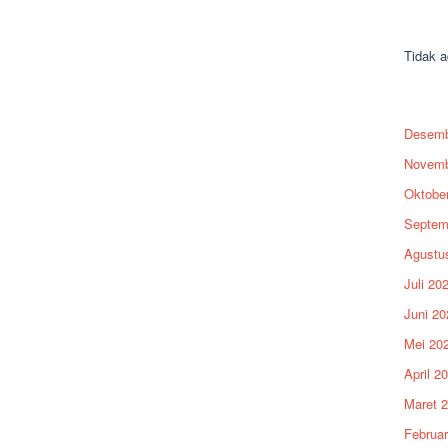
Rec
Tidak a
Arc
Desemb
Novemb
Oktobe
Septem
Agustu
Juli 20
Juni 20
Mei 20
April 2
Maret 
Februar