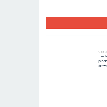
Loncat
ke
konten
Home Page
5 Ba
Oleh
S
Bandar
perjal
ditaw