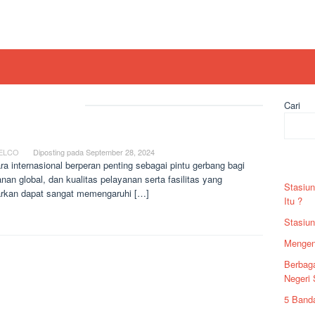
Tag:
haneda
Cari
ndara Internasional Terbaik di Dunia
ELCO
Diposting pada
September 28, 2024
Rec
a internasional berperan penting sebagai pintu gerbang bagi
anan global, dan kualitas pelayanan serta fasilitas yang
Stasiun
arkan dapat sangat memengaruhi […]
Itu ?
Stasiun
Mengen
Berbag
Negeri
5 Banda