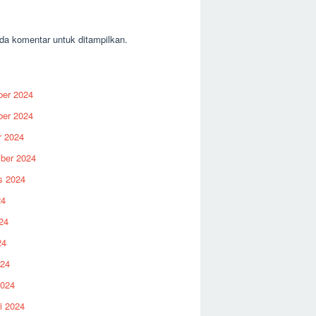
ent Comments
da komentar untuk ditampilkan.
hives
er 2024
er 2024
r 2024
ber 2024
s 2024
24
24
24
024
2024
i 2024