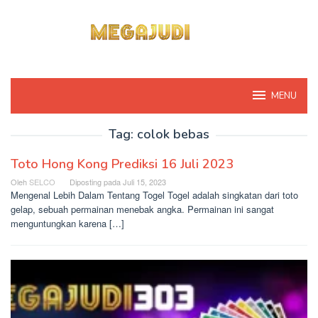
Loncat
ke
konten
MENU
Tag:
colok bebas
Toto Hong Kong Prediksi 16 Juli 2023
Oleh
SELCO
Diposting pada
Juli 15, 2023
Mengenal Lebih Dalam Tentang Togel Togel adalah singkatan dari toto
gelap, sebuah permainan menebak angka. Permainan ini sangat
menguntungkan karena […]